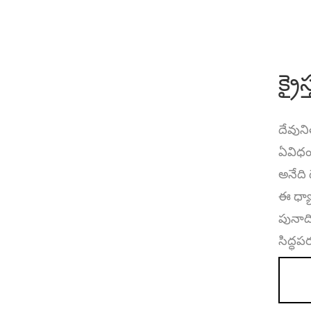
క్ర
దేవుని
ఏవిధం
అనేది 
ఈ ధ్యా
పునాది
సిద్ధప