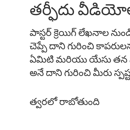
తర్ఫీదు వీడియో
పాస్టర్ క్రెయిగ్ లేఖనాల ను
చెప్పే దాని గురించి కాపరుల
ఏమిటి మరియు యేసు తన సం
అనే దాని గురించి మీరు స్పష
త్వరలో రాబోతుంది