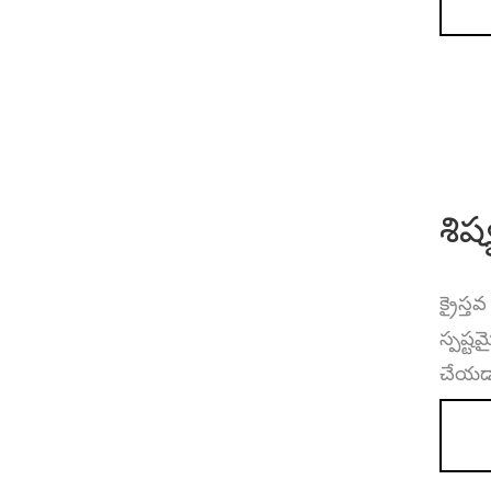
శిష
క్రైస్
స్పష్
చేయడా