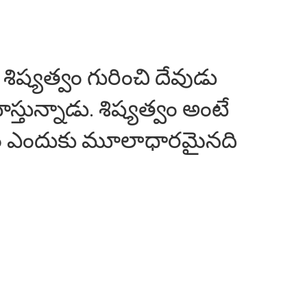
 శిష్యత్వం గురించి దేవుడు
స్తున్నాడు. శిష్యత్వం అంటే
చడం ఎందుకు మూలాధారమైనది