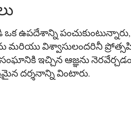
లు
ండి ఒక ఉపదేశాన్ని పంచుకుంటున్నారు,
ను మరియు విశ్వాసులందరినీ ప్రోత్సహి
ఘానికి ఇచ్చిన ఆజ్ఞను నెరవేర్
్టమైన దర్శనాన్ని వింటారు.