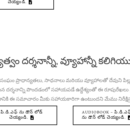
చెయ్యండి.
్యత్వం దర్శనాన్నీ, వ్యూహాన్నీ కలిగి
తవ సంఘం ప్రాధాన్యతలు, సాధనాలు మరియు వ్యూహాలతో దేవుని పిల్ల
టమైన దర్శనాన్ని పొందడంలో సహాయపడే ఉద్దేశ్యంతో ఈ రూపురేఖలు 
నికి ఈ సమాచారం మీకు సహాయకారిగా ఉంటుందని మేము నిరీక్షిస్
పి.డి.ఎఫ్ ను డౌన్ లోడ్
AUDIOBOOK – పి.డి.ఎఫ
చెయ్యండి.
ను డౌన్ లోడ్ చెయ్యండి.