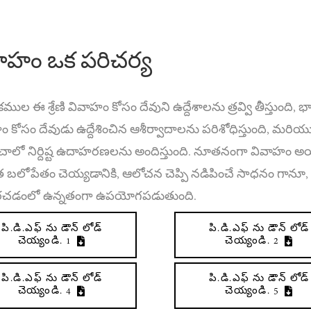
ాహం ఒక పరిచర్య
తకముల ఈ శ్రేణి వివాహం కోసం దేవుని ఉద్దేశాలను త్రవ్వి తీస్తుంది, భ
 కోసం దేవుడు ఉద్దేశించిన ఆశీర్వాదాలను పరిశోధిస్తుంది, మరియ
ంచాలో నిర్దిష్ట ఉదాహరణలను అందిస్తుంది. నూతనంగా వివాహం అ
 బలోపేతం చెయ్యడానికి, ఆలోచన చెప్పి నడిపించే సాధనం గానూ,
పరచడంలో ఉన్నతంగా ఉపయోగపడుతుంది.
పి.డి.ఎఫ్ ను డౌన్ లోడ్
పి.డి.ఎఫ్ ను డౌన్ లోడ్
చెయ్యండి. 1
చెయ్యండి. 2
పి.డి.ఎఫ్ ను డౌన్ లోడ్
పి.డి.ఎఫ్ ను డౌన్ లోడ్
చెయ్యండి. 4
చెయ్యండి. 5