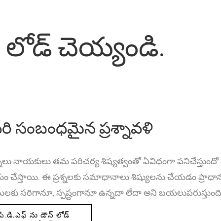
్ లోడ్ చెయ్యండి.
రి సంబంధమైన ప్రశ్నావళి
శ్నలు నాయకులు తమ పరిచర్య శిష్యత్వంతో ఏవిధంగా పనిచేస్తుంద
చేస్తాయి. ఈ ప్రశ్నలకు సమాధానాలు శిష్యులను చేయడం ప్రాధాన్
సులకు సరిగానూ, స్పష్టంగానూ ఉన్నదా లేదా అని బయలుపరుస్తుంది
పి.డి.ఎఫ్ ను డౌన్ లోడ్