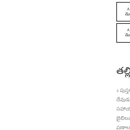
A
ను
A
ను
తల్
4 పుస్
దేవుడు
సహాయపడ
బైబిలు
ప్రణాలళ