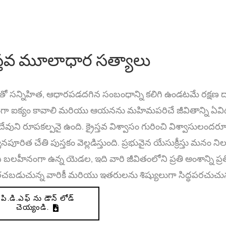
ైస్తవ మూలాధార సత్యాలు
తో సన్నిహిత, ఆధారపడదగిన సంబంధాన్ని కలిగి ఉండటమే రక్షణ ద్వారా
గా ఐక్యం కావాలి మరియు ఆయనను మహిమపరిచే జీవితాన్ని ఏవిధంగ
దేవుని రూపకల్పనై ఉంది. క్రైస్తవ విశ్వాసం గురించి విశ్వాసులంద
నపూరిత చేతి పుస్తకం వెల్లడిస్తుంది. ప్రభువైన యేసుక్రీస్తు మన
 బలహీనంగా ఉన్న యెడల, ఇది వారి జీవితంలోని ప్రతి అంశాన్ని ప్రతి
రచబడుచున్న వారికీ మరియు ఇతరులను శిష్యులుగా సిద్ధపరచుచున్
పి.డి.ఎఫ్ ను డౌన్ లోడ్
చెయ్యండి.