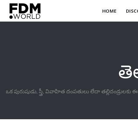
HOME
DISC
తె
ఒక పురుషుడు, స్త్రీ, వివాహిత దంపతులు లేదా తల్లిదండ్రులకు