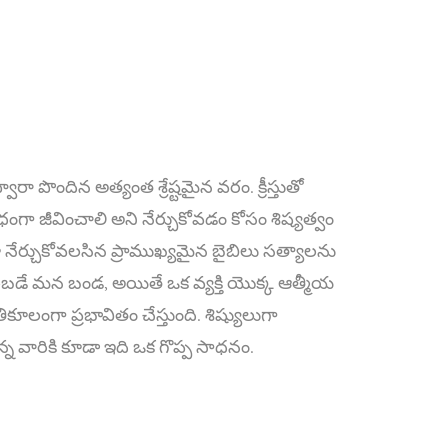
 పొందిన అత్యంత శ్రేష్టమైన వరం. క్రీస్తుతో
ా జీవించాలి అని నేర్చుకోవడం కోసం శిష్యత్వం
రూ నేర్చుకోవలసిన ప్రాముఖ్యమైన బైబిలు సత్యాలను
ం నిలబడే మన బండ, అయితే ఒక వ్యక్తి యొక్క ఆత్మీయ
కూలంగా ప్రభావితం చేస్తుంది. శిష్యులుగా
న వారికి కూడా ఇది ఒక గొప్ప సాధనం.