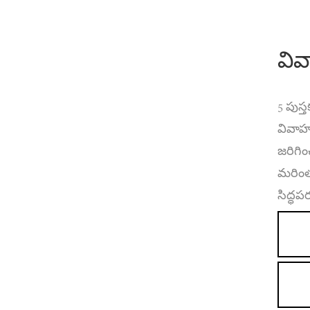
వివ
5 పుస్
వివాహం
జరిగి
మరింత
సిద్ధ