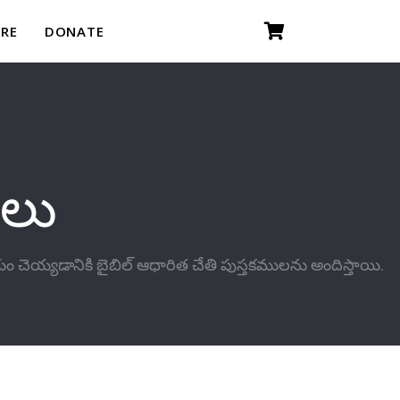
RE
DONATE
ులు
యం చెయ్యడానికి బైబిల్ ఆధారిత చేతి పుస్తకములను అందిస్తాయి.