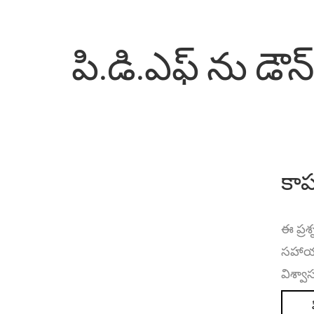
పి.డి.ఎఫ్ ను డౌన
కాప
ఈ ప్ర
సహాయం 
విశ్వా