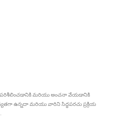
ో పరిశీలించడానికి మరియు అంచనా వేయడానికి
యతగా ఉన్నదా మరియు వారిని సిద్ధపరచు ప్రక్రియ
.