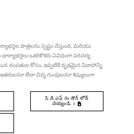
ార్యాభర్తల పాత్రలను స్పష్టం చేస్తుంది, మరియు
ు భార్యాభర్తలు ఒకరికొకరు ఏవిధంగా పరిచర్య
యిన దంపతుల కోసం, ఇప్పటికే దృఢమైన వివాహాన్ని
 ఇతరులనూ లేదా చిన్న గుంపులనూ శిష్యులుగా
పి.డి.ఎఫ్ ను డౌన్ లోడ్
చెయ్యండి. 3