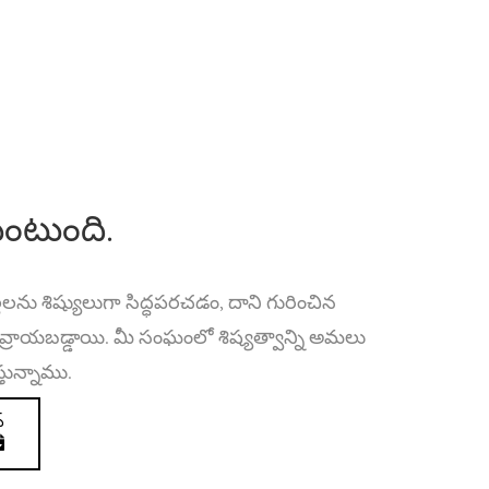
యుంటుంది.
లను శిష్యులుగా సిద్ధపరచడం, దాని గురించిన
వ్రాయబడ్డాయి. మీ సంఘంలో శిష్యత్వాన్ని అమలు
తున్నాము.
్