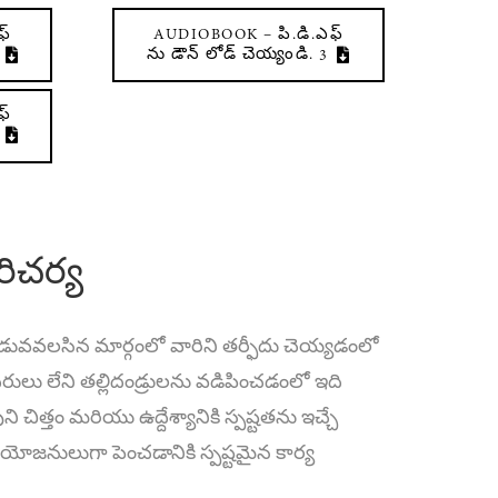
ఫ్
AUDIOBOOK – పి.డి.ఎఫ్
ను డౌన్ లోడ్ చెయ్యండి. 3
ఫ్
రిచర్య
 నడువవలసిన మార్గంలో వారిని తర్ఫీదు చెయ్యడంలో
ాదిరులు లేని తల్లిదండ్రులను వడిపించడంలో ఇది
త్తం మరియు ఉద్దేశ్యానికి స్పష్టతను ఇచ్చే
వయోజనులుగా పెంచడానికి స్పష్టమైన కార్య