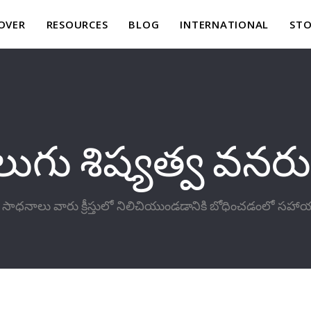
OVER
RESOURCES
BLOG
INTERNATIONAL
STO
లుగు శిష్యత్వ వనర
 ఈ సాధనాలు వారు క్రీస్తులో నిలిచియుండడానికి బోధించడంలో సహా