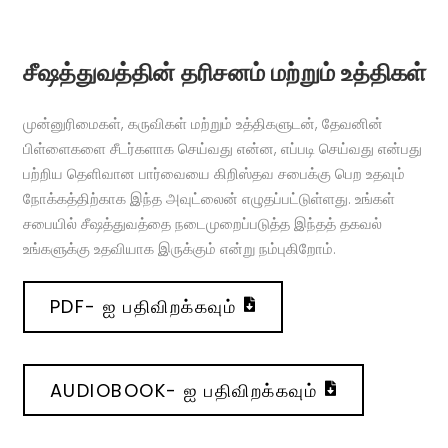
சீஷத்துவத்தின் தரிசனம் மற்றும் உத்திகள்
முன்னுரிமைகள், கருவிகள் மற்றும் உத்திகளுடன், தேவனின்
பிள்ளைகளை சீடர்களாக செய்வது என்ன, எப்படி செய்வது என்பது
பற்றிய தெளிவான பார்வையை கிறிஸ்தவ சபைக்கு பெற உதவும்
நோக்கத்திற்காக இந்த அவுட்லைன் எழுதப்பட்டுள்ளது. உங்கள்
சபையில் சீஷத்துவத்தை நடைமுறைப்படுத்த இந்தத் தகவல்
உங்களுக்கு உதவியாக இருக்கும் என்று நம்புகிறோம்.
PDF- ஐ பதிவிறக்கவும்
AUDIOBOOK- ஐ பதிவிறக்கவும்