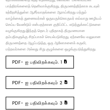
பாத்திரங்களைத் தெளிவாக்குகிறது, திருமணத்திற்காக கடவுள்
உத்தேசித்துள்ள ஆசீர்வாதங்களை ஆராய்கிறது மற்றும்
வாழ்க்கைத் துணைவர்கள் ஒருவருக்கொருவர் எவ்வாறு ஊழியம்
செய்ய வேண்டும் என்பதற்கான குறிப்பிட்ட எடுத்துக்காட்டுகளை
வழங்குகிறது.இந்தத் தொடர் புதிதாகத் திருமணமான
தம்பதிகளுக்கு சிறப்பாகச் செயல்படுகிறது, ஏற்கனவே வலுவான
திருமணத்தை ஆழப்படுத்த, ஒரு ஆலோசனைக் கருவி,
மற்றவர்களை அல்லது சிறு குழுக்களை ஒழுங்குபடுத்துகிறது.
PDF- ஐ பதிவிறக்கவும். 1
PDF- ஐ பதிவிறக்கவும் 2
PDF- ஐ பதிவிறக்கவும் 3